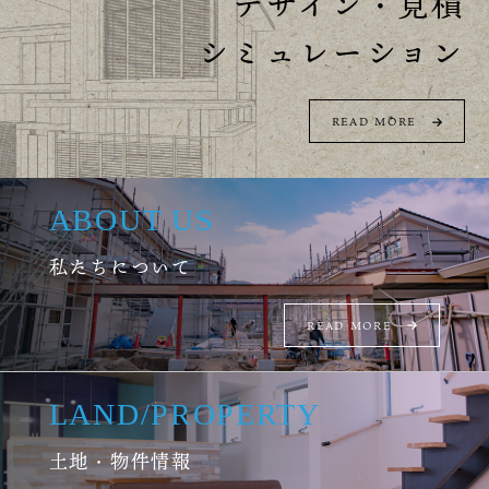
デザイン・見積
シミュレーション
READ MORE
ABOUT US
私たちについて
READ MORE
LAND
/
PROPERTY
土地・物件情報